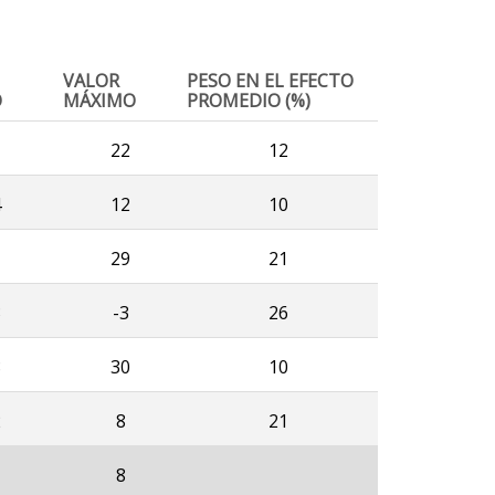
VALOR
PESO EN EL EFECTO
O
MÁXIMO
PROMEDIO (%)
22
12
4
12
10
29
21
3
-3
26
8
30
10
2
8
21
8