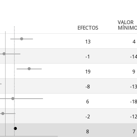
VALOR
EFECTOS
MÍNIM
13
4
-1
-1
19
9
-8
-1
6
-1
-2
-1
8
7