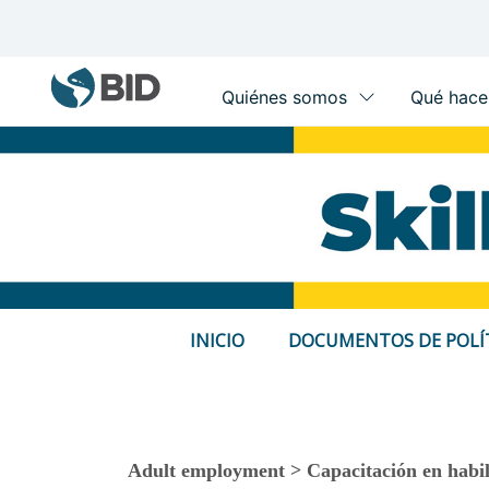
Main
navigation
Pasar
al
contenido
principal
INICIO
DOCUMENTOS DE POLÍ
Adult employment > Capacitación en habil