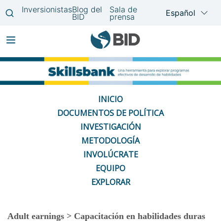
Pasar
Main
al
navigation
contenido
INICIO
principal
DOCUMENTOS DE POLÍTICA
INVESTIGACIÓN
METODOLOGÍA
INVOLÚCRATE
EQUIPO
EXPLORAR
Adult earnings > Capacitación en habilidades duras